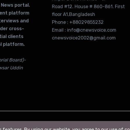
 News portal.
Road #12. House # 860-861. First
lent platform
floor A1,Bangladesh
terviews and
Phone : +88029855232
ider cross-
Email : info@cnewsvoice.com
ial clients
cnewsvoice2002@gmail.com
l platform.
rial Board)-
wsar Uddin
ts features. By using our website, you agree to our use of c