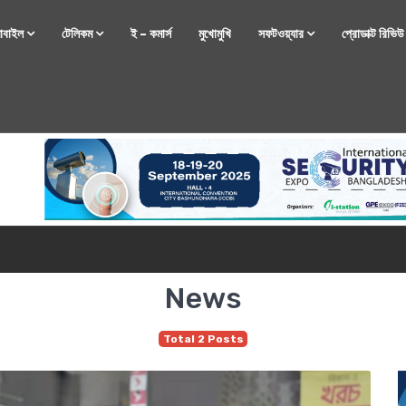
োবাইল
টেলিকম
ই – কমার্স
মুখোমুখি
সফটওয়্যার
প্রোডাক্ট রিভি
্টফোন নিয়ে আসছে রিয়েলমি
News
Total 2 Posts