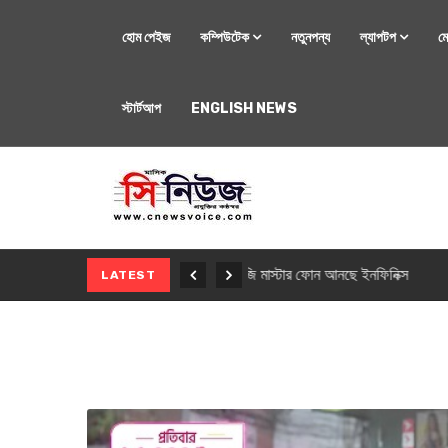
হোম পেইজ
কম্পিউটেক
নতুনপন্য
ল্যাপটপ
ম
স্টার্টআপ
ENGLISH NEWS
মোবাইল
নতুন সি-সিরিজ স্মার
LATEST