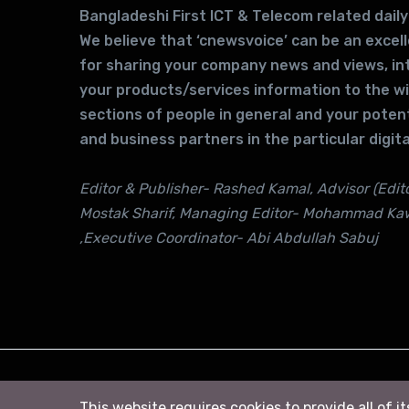
Bangladeshi First ICT & Telecom related daily
We believe that ‘cnewsvoice’ can be an excel
for sharing your company news and views, in
your products/services information to the w
sections of people in general and your potent
and business partners in the particular digita
Editor & Publisher- Rashed Kamal, Advisor (Edito
Mostak Sharif, Managing Editor- Mohammad Ka
,Executive Coordinator- Abi Abdullah Sabuj
© 2026
সি নিউজ
. All right Reserved
This website requires cookies to provide all of i