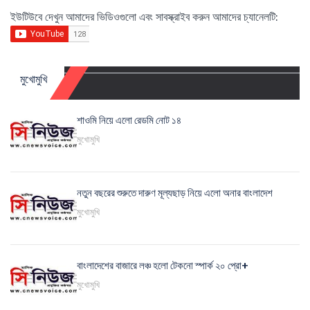
ইউটিউবে দেখুন আমাদের ভিডিওগুলো এবং সাবস্ক্রাইব করুন আমাদের চ্যানেলটি:
মুখোমুখি
শাওমি নিয়ে এলো রেডমি নোট ১৪
মুখোমুখি
নতুন বছরের শুরুতে দারুণ মূল্যছাড় নিয়ে এলো অনার বাংলাদেশ
মুখোমুখি
বাংলাদেশের বাজারে লঞ্চ হলো টেকনো স্পার্ক ২০ প্রো+
মুখোমুখি