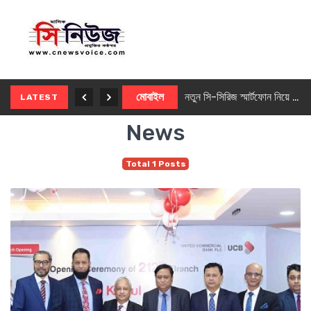
নতুন ৫জি মাস্টার ফোন আনছে ইনফিনিক্স
মোবাইল
নতুন সি-সিরিজ স্মার্টফোন নিয়ে আসছে রিয়েলমি
LATEST
News
Total 1 Posts