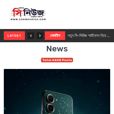
নতুন ৫জি মাস্টার ফোন আনছে ইনফিনিক্স
মোবাইল
নতুন সি-সিরিজ স্মার্টফোন নিয়ে আসছে রিয়েলমি
LATEST
News
Total 4408 Posts