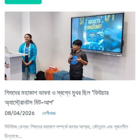
শিশুদের মহাকাশ ভাবনা ও স্বপ্নে মুখর ছিল 'ফিউচার
অ্যাস্ট্রোনটস মিট-আপ'
08/04/2026
দেশীখবর
সিনিউজ ডেস্ক: শিশুদের মহাকাশ সম্পর্কে জানার আগ্রহ, কৌতূহল এবং সৃজনশীল
চিন্তাকে...