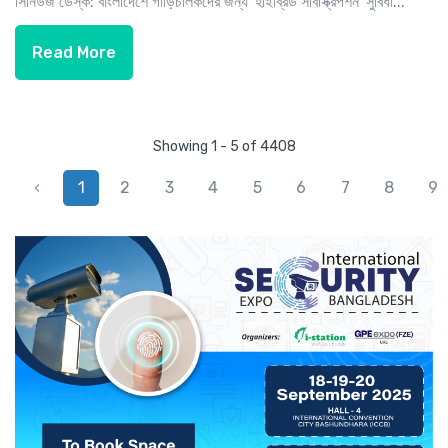
সিনিউজ ডেস্ক: বাংলাদেশে গাড়িচালকদের জন্য 'হাইব্রিড সাবস্ক্রিপশন' সুবিধা...
Read More
Showing 1 - 5 of 4408
‹
1
2
3
4
5
6
7
8
9