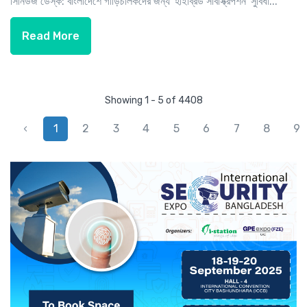
সিনিউজ ডেস্ক: বাংলাদেশে গাড়িচালকদের জন্য 'হাইব্রিড সাবস্ক্রিপশন' সুবিধা...
Read More
Showing 1 - 5 of 4408
‹
1
2
3
4
5
6
7
8
9