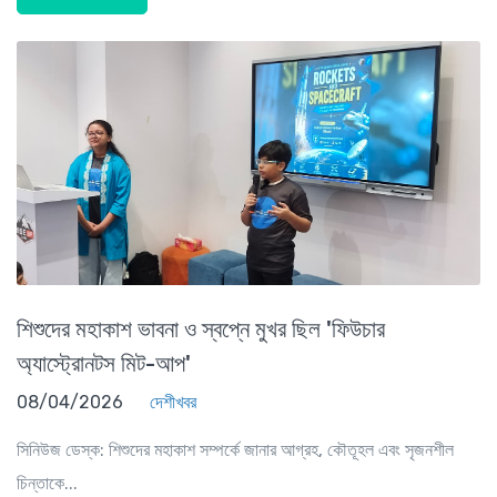
শিশুদের মহাকাশ ভাবনা ও স্বপ্নে মুখর ছিল 'ফিউচার
অ্যাস্ট্রোনটস মিট-আপ'
08/04/2026
দেশীখবর
সিনিউজ ডেস্ক: শিশুদের মহাকাশ সম্পর্কে জানার আগ্রহ, কৌতূহল এবং সৃজনশীল
চিন্তাকে...