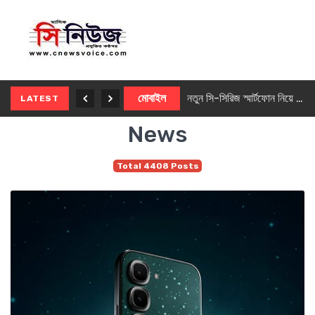
নতুন ৫জি মাস্টার ফোন আনছে ইনফিনিক্স
মোবাইল
নতুন সি-সিরিজ স্মার্টফোন নিয়ে আসছে রিয়েলমি
LATEST
News
Total 4408 Posts