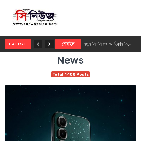
নতুন ৫জি মাস্টার ফোন আনছে ইনফিনিক্স
মোবাইল
নতুন সি-সিরিজ স্মার্টফোন নিয়ে আসছে রিয়েলমি
LATEST
News
Total 4408 Posts