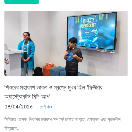
শিশুদের মহাকাশ ভাবনা ও স্বপ্নে মুখর ছিল 'ফিউচার
অ্যাস্ট্রোনটস মিট-আপ'
08/04/2026
দেশীখবর
সিনিউজ ডেস্ক: শিশুদের মহাকাশ সম্পর্কে জানার আগ্রহ, কৌতূহল এবং সৃজনশীল
চিন্তাকে...