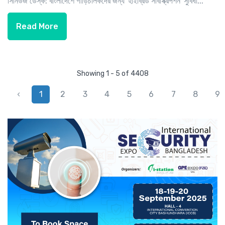
সিনিউজ ডেস্ক: বাংলাদেশে গাড়িচালকদের জন্য 'হাইব্রিড সাবস্ক্রিপশন' সুবিধা...
Read More
Showing 1 - 5 of 4408
‹
1
2
3
4
5
6
7
8
9