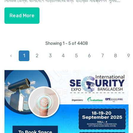
সিনিউজ ডেস্ক: বাংলাদেশে গাড়িচালকদের জন্য 'হাইব্রিড সাবস্ক্রিপশন' সুবিধা...
Read More
Showing 1 - 5 of 4408
‹
1
2
3
4
5
6
7
8
9