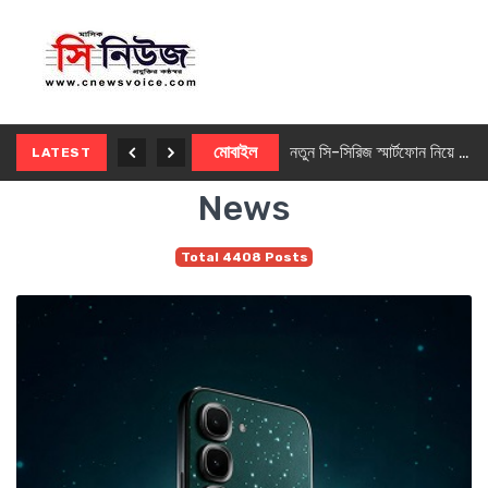
নতুন ৫জি মাস্টার ফোন আনছে ইনফিনিক্স
মোবাইল
নতুন সি-সিরিজ স্মার্টফোন নিয়ে আসছে রিয়েলমি
LATEST
News
Total 4408 Posts