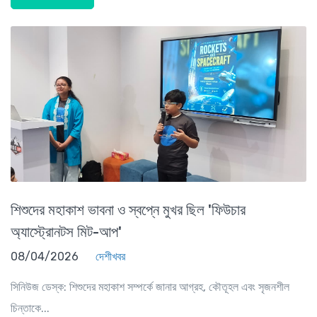
শিশুদের মহাকাশ ভাবনা ও স্বপ্নে মুখর ছিল 'ফিউচার
অ্যাস্ট্রোনটস মিট-আপ'
08/04/2026
দেশীখবর
সিনিউজ ডেস্ক: শিশুদের মহাকাশ সম্পর্কে জানার আগ্রহ, কৌতূহল এবং সৃজনশীল
চিন্তাকে...