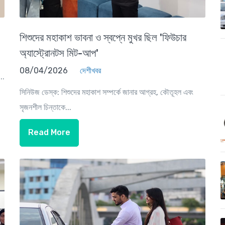
শিশুদের মহাকাশ ভাবনা ও স্বপ্নে মুখর ছিল 'ফিউচার
অ্যাস্ট্রোনটস মিট-আপ'
08/04/2026
দেশীখবর
..
সিনিউজ ডেস্ক: শিশুদের মহাকাশ সম্পর্কে জানার আগ্রহ, কৌতূহল এবং
সৃজনশীল চিন্তাকে...
Read More