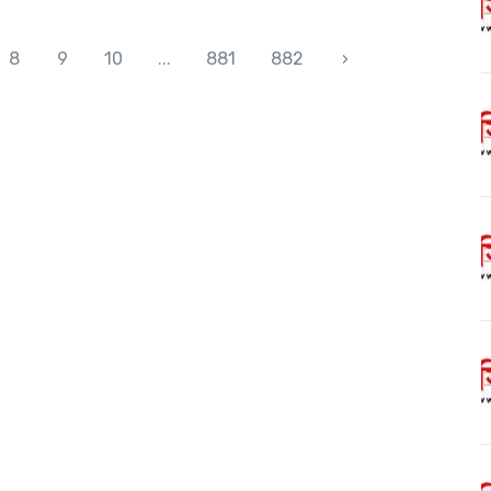
8
9
10
...
881
882
›