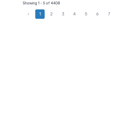
Showing 1 - 5 of 4408
‹
1
2
3
4
5
6
7