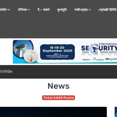
োবাইল
টেলিকম
ই – কমার্স
মুখোমুখি
সফটওয়্যার
প্রোডাক্ট রিভি
্টফোন নিয়ে আসছে রিয়েলমি
News
Total 4408 Posts