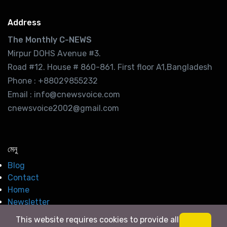
Address
The Monthly C-NEWS
Mirpur DOHS Avenue #3.
Road #12. House # 860-861. First floor A1,Bangladesh
Phone : +88029855232
Email : info@cnewsvoice.com
cnewsvoice2002@gmail.com
মেনু
Blog
Contact
Home
Newsletter
This website requires cookies to provide all