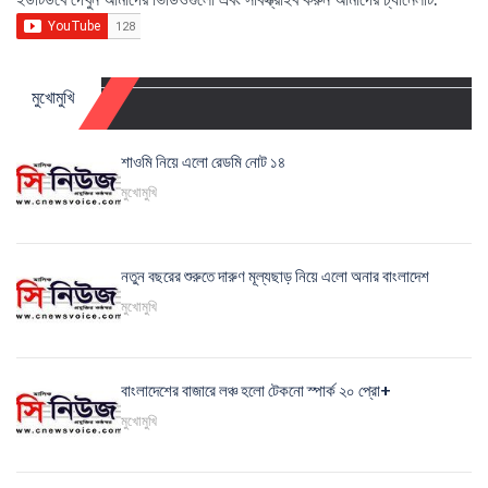
মুখোমুখি
শাওমি নিয়ে এলো রেডমি নোট ১৪
মুখোমুখি
নতুন বছরের শুরুতে দারুণ মূল্যছাড় নিয়ে এলো অনার বাংলাদেশ
মুখোমুখি
বাংলাদেশের বাজারে লঞ্চ হলো টেকনো স্পার্ক ২০ প্রো+
মুখোমুখি