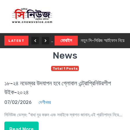
নতুন ৫জি মাস্টার ফোন আনছে ইনফিনিক্স
মোবাইল
নতুন সি-সিরিজ স্মার্টফোন নিয়ে আসছে রিয়েলমি
LATEST
News
Total 1 Posts
১৮-২৪ নভেম্বর উদযাপন হবে গ্লোবাল এন্ট্রাপ্রিনিউরশীপ
উইক-২০২৪
07/02/2026
দেশীখবর
সিনিউজ ডেস্ক: "বাধা দূর করুন এবং সবাইকে স্বাগত জানান,এই প্রতিপাদ্য নিয়ে...
Read More