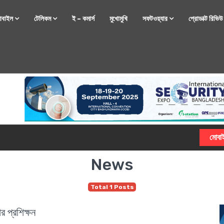
োবাইল
টেলিকম
ই – কমার্স
মুখোমুখি
সফটওয়্যার
প্রোডাক্ট রিভি
্টফোন নিয়ে আসছে রিয়েলমি
News
Total 1 Posts
র প্রশিক্ষন