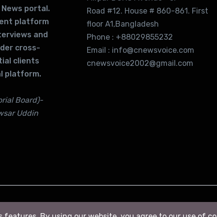
 News portal.
Road #12. House # 860-861. First
lent platform
floor A1,Bangladesh
terviews and
Phone : +88029855232
ider cross-
Email : info@cnewsvoice.com
ial clients
cnewsvoice2002@gmail.com
l platform.
rial Board)-
wsar Uddin
ts features. By using our website, you agree to our use of c