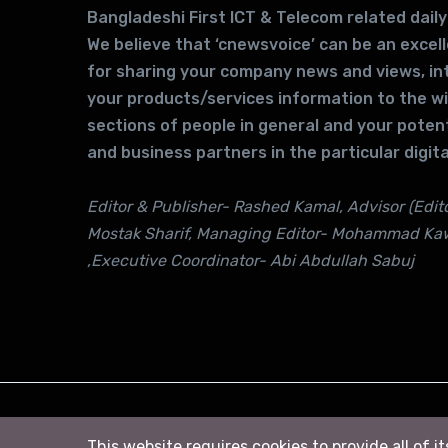
Bangladeshi First ICT & Telecom related daily
We believe that ‘cnewsvoice’ can be an excel
for sharing your company news and views, in
your products/services information to the w
sections of people in general and your potent
and business partners in the particular digita
Editor & Publisher- Rashed Kamal, Advisor (Edito
Mostak Sharif, Managing Editor- Mohammad Ka
,Executive Coordinator- Abi Abdullah Sabuj
© 2026
সি নিউজ
. All right Reserved
This website requires cookies to provide all of i