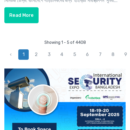
সিনিউজ ডেস্ক: বাংলাদেশে গাড়িচালকদের জন্য 'হাইব্রিড সাবস্ক্রিপশন' সুবিধা...
Read More
Showing 1 - 5 of 4408
‹
1
2
3
4
5
6
7
8
9