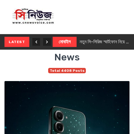
নতুন ৫জি মাস্টার ফোন আনছে ইনফিনিক্স
মোবাইল
নতুন সি-সিরিজ স্মার্টফোন নিয়ে আসছে রিয়েলমি
LATEST
News
Total 4408 Posts