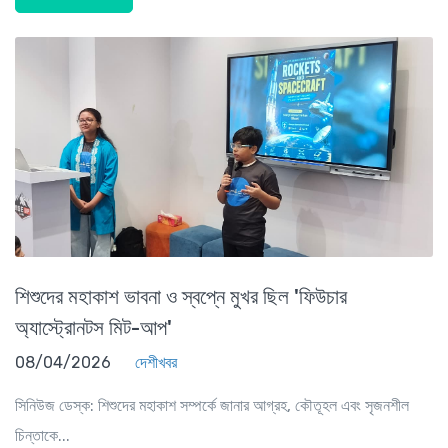
শিশুদের মহাকাশ ভাবনা ও স্বপ্নে মুখর ছিল 'ফিউচার
অ্যাস্ট্রোনটস মিট-আপ'
08/04/2026
দেশীখবর
সিনিউজ ডেস্ক: শিশুদের মহাকাশ সম্পর্কে জানার আগ্রহ, কৌতূহল এবং সৃজনশীল
চিন্তাকে...