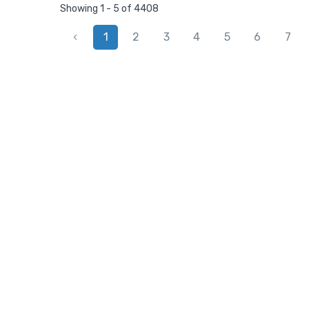
Showing 1 - 5 of 4408
‹
1
2
3
4
5
6
7