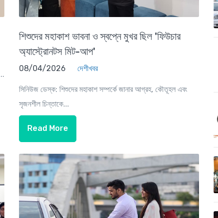
শিশুদের মহাকাশ ভাবনা ও স্বপ্নে মুখর ছিল 'ফিউচার
অ্যাস্ট্রোনটস মিট-আপ'
08/04/2026
দেশীখবর
..
সিনিউজ ডেস্ক: শিশুদের মহাকাশ সম্পর্কে জানার আগ্রহ, কৌতূহল এবং
সৃজনশীল চিন্তাকে...
Read More