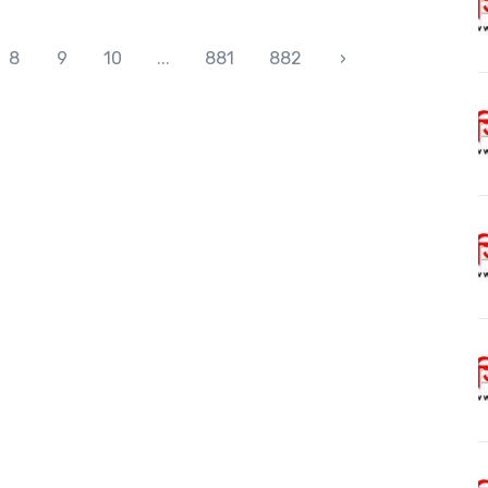
8
9
10
...
881
882
›