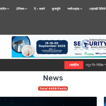
োবাইল
টেলিকম
ই – কমার্স
মুখোমুখি
সফটওয়্যার
প্রোডাক্ট রিভি
্টফোন নিয়ে আসছে রিয়েলমি
News
Total 4408 Posts