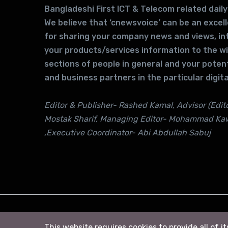
Bangladeshi First ICT & Telecom related daily
We believe that ‘cnewsvoice’ can be an excel
for sharing your company news and views, in
your products/services information to the w
sections of people in general and your potent
and business partners in the particular digita
Editor & Publisher- Rashed Kamal, Advisor (Edito
Mostak Sharif, Managing Editor- Mohammad Ka
,Executive Coordinator- Abi Abdullah Sabuj
© 2026
সি নিউজ
. All right Reserved
This website requires cookies to provide all of i