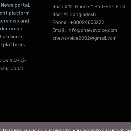
 News portal.
Road #12. House # 860-861. First
lent platform
floor A1,Bangladesh
terviews and
Phone : +88029855232
ider cross-
Email : info@cnewsvoice.com
ial clients
cnewsvoice2002@gmail.com
l platform.
rial Board)-
wsar Uddin
ts features. By using our website, you agree to our use of c