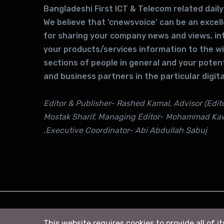
Bangladeshi First ICT & Telecom related daily
We believe that ‘cnewsvoice’ can be an excel
for sharing your company news and views, in
your products/services information to the w
sections of people in general and your potent
and business partners in the particular digita
Editor & Publisher- Rashed Kamal, Advisor (Edito
Mostak Sharif, Managing Editor- Mohammad Ka
,Executive Coordinator- Abi Abdullah Sabuj
© 2026
সি নিউজ
. All right Reserved
This website requires cookies to provide all of i