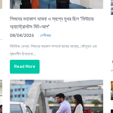
শিশুদের মহাকাশ ভাবনা ও স্বপ্নে মুখর ছিল 'ফিউচার
অ্যাস্ট্রোনটস মিট-আপ'
08/04/2026
দেশীখবর
..
সিনিউজ ডেস্ক: শিশুদের মহাকাশ সম্পর্কে জানার আগ্রহ, কৌতূহল এবং
সৃজনশীল চিন্তাকে...
Read More