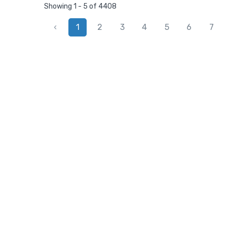
Showing 1 - 5 of 4408
‹
1
2
3
4
5
6
7