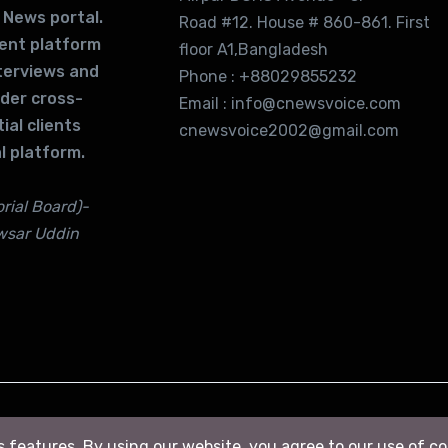
 News portal.
Road #12. House # 860-861. First
lent platform
floor A1,Bangladesh
terviews and
Phone : +88029855232
ider cross-
Email : info@cnewsvoice.com
ial clients
cnewsvoice2002@gmail.com
l platform.
rial Board)-
wsar Uddin
ts features. By using our website, you agree to our use of c