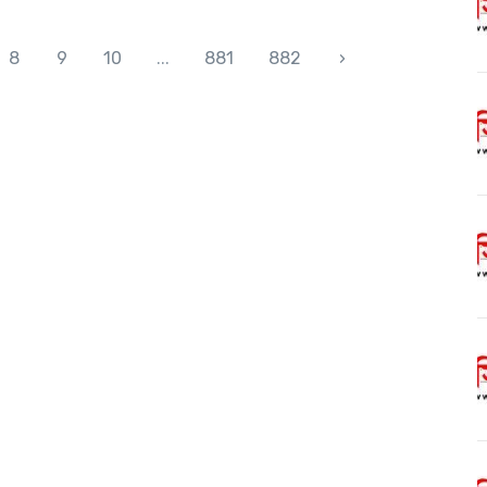
8
9
10
...
881
882
›