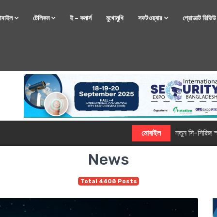
োবাইল
টেলিকম
ই – কমার্স
মুখোমুখি
সফটওয়্যার
প্রোডাক্ট রিভি
্টফোন নিয়ে আসছে রিয়েলমি
News
Total 4408 Posts