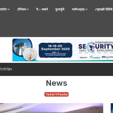
োবাইল
টেলিকম
ই – কমার্স
মুখোমুখি
সফটওয়্যার
প্রোডাক্ট রিভি
্টফোন নিয়ে আসছে রিয়েলমি
News
Total 1 Posts