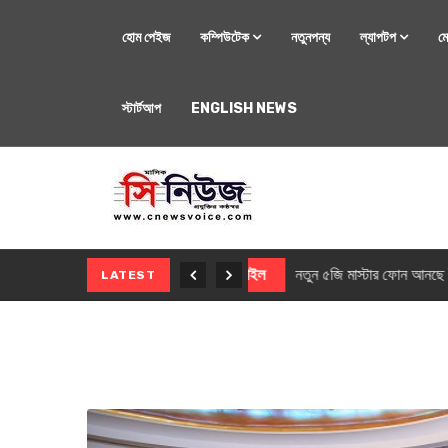
হোম পেইজ
কম্পিউটেক
নতুনপন্য
ল্যাপটপ
ম
স্টার্টআপ
ENGLISH NEWS
মোবাইল
নতুন সি-সিরিজ স্মার
LATEST