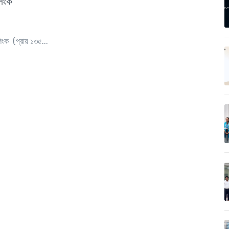
লিংক
িংক (প্রায় ১৩৫...