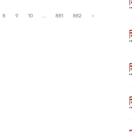
8
9
10
...
881
882
›