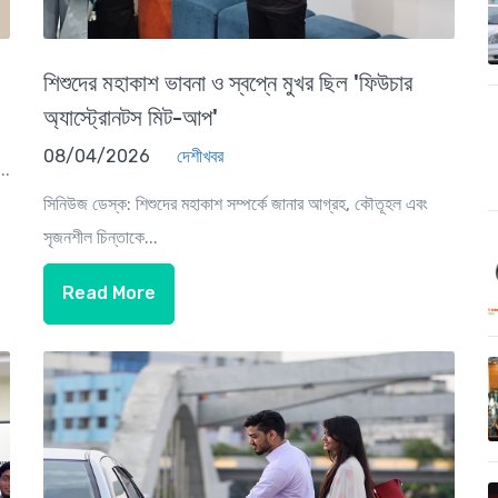
শিশুদের মহাকাশ ভাবনা ও স্বপ্নে মুখর ছিল 'ফিউচার
অ্যাস্ট্রোনটস মিট-আপ'
08/04/2026
দেশীখবর
..
সিনিউজ ডেস্ক: শিশুদের মহাকাশ সম্পর্কে জানার আগ্রহ, কৌতূহল এবং
সৃজনশীল চিন্তাকে...
Read More