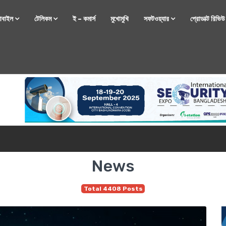
োবাইল
টেলিকম
ই – কমার্স
মুখোমুখি
সফটওয়্যার
প্রোডাক্ট রিভি
্টফোন নিয়ে আসছে রিয়েলমি
News
Total 4408 Posts