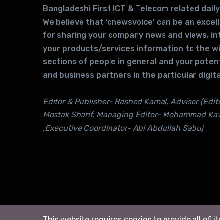
Bangladeshi First ICT & Telecom related daily
We believe that ‘cnewsvoice’ can be an excel
for sharing your company news and views, in
your products/services information to the w
sections of people in general and your potent
and business partners in the particular digita
Editor & Publisher- Rashed Kamal, Advisor (Edito
Mostak Sharif, Managing Editor- Mohammad Ka
,Executive Coordinator- Abi Abdullah Sabuj
© 2026
সি নিউজ
. All right Reserved
This website requires cookies to provide all of i