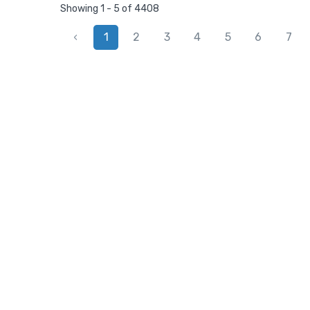
Showing 1 - 5 of 4408
‹
1
2
3
4
5
6
7