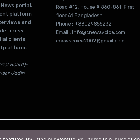
 News portal.
Road #12. House # 860-861. First
lent platform
floor A1,Bangladesh
terviews and
Phone : +88029855232
ider cross-
Email : info@cnewsvoice.com
ial clients
cnewsvoice2002@gmail.com
l platform.
rial Board)-
wsar Uddin
ts features. By using our website, you agree to our use of c