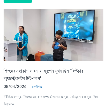
শিশুদের মহাকাশ ভাবনা ও স্বপ্নে মুখর ছিল 'ফিউচার
অ্যাস্ট্রোনটস মিট-আপ'
08/04/2026
দেশীখবর
সিনিউজ ডেস্ক: শিশুদের মহাকাশ সম্পর্কে জানার আগ্রহ, কৌতূহল এবং সৃজনশীল
চিন্তাকে...