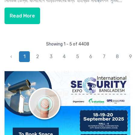
সিনিউজ ডেস্ক: বাংলাদেশে গাড়িচালকদের জন্য 'হাইব্রিড সাবস্ক্রিপশন' সুবিধা...
Read More
Showing 1 - 5 of 4408
‹
1
2
3
4
5
6
7
8
9