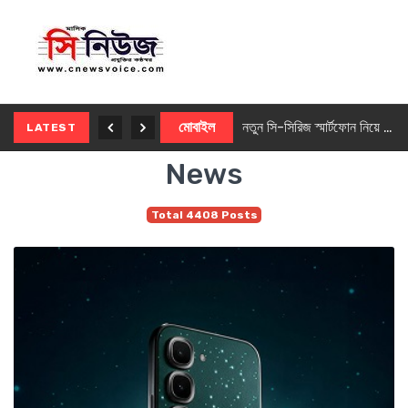
নতুন ৫জি মাস্টার ফোন আনছে ইনফিনিক্স
মোবাইল
নতুন সি-সিরিজ স্মার্টফোন নিয়ে আসছে রিয়েলমি
LATEST
News
Total 4408 Posts