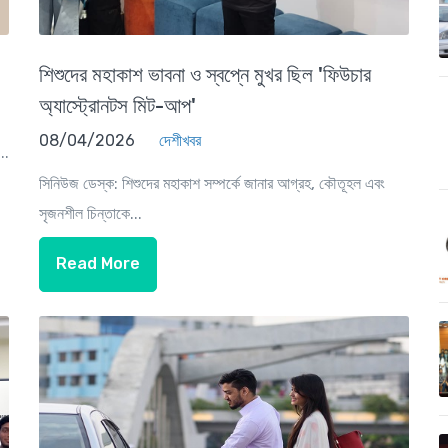
শিশুদের মহাকাশ ভাবনা ও স্বপ্নে মুখর ছিল 'ফিউচার
অ্যাস্ট্রোনটস মিট-আপ'
08/04/2026
দেশীখবর
..
সিনিউজ ডেস্ক: শিশুদের মহাকাশ সম্পর্কে জানার আগ্রহ, কৌতূহল এবং
সৃজনশীল চিন্তাকে...
Read More