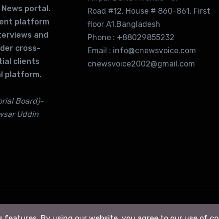
 News portal.
Road #12. House # 860-861. First
lent platform
floor A1,Bangladesh
terviews and
Phone : +88029855232
ider cross-
Email : info@cnewsvoice.com
ial clients
cnewsvoice2002@gmail.com
l platform.
rial Board)-
wsar Uddin
ts features. By using our website, you agree to our use of c