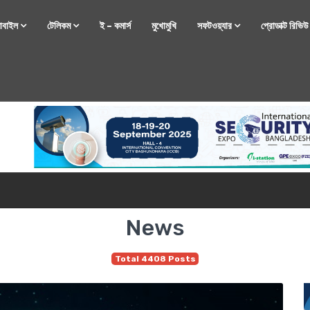
োবাইল
টেলিকম
ই – কমার্স
মুখোমুখি
সফটওয়্যার
প্রোডাক্ট রিভি
্টফোন নিয়ে আসছে রিয়েলমি
News
Total 4408 Posts