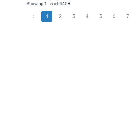
Showing 1 - 5 of 4408
‹
1
2
3
4
5
6
7