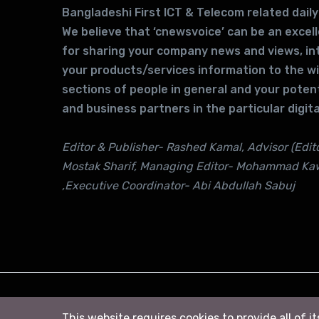
Bangladeshi First ICT & Telecom related daily
We believe that ‘cnewsvoice’ can be an excel
for sharing your company news and views, in
your products/services information to the w
sections of people in general and your potent
and business partners in the particular digita
Editor & Publisher- Rashed Kamal, Advisor (Edito
Mostak Sharif, Managing Editor- Mohammad Ka
,Executive Coordinator- Abi Abdullah Sabuj
© 2026
সি নিউজ
. All right Reserved
This website requires cookies to provide all of i