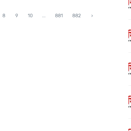
8
9
10
...
881
882
›