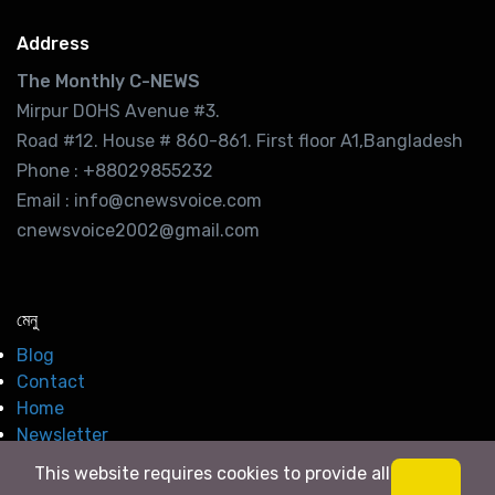
Address
The Monthly C-NEWS
Mirpur DOHS Avenue #3.
Road #12. House # 860-861. First floor A1,Bangladesh
Phone : +88029855232
Email : info@cnewsvoice.com
cnewsvoice2002@gmail.com
মেনু
Blog
Contact
Home
Newsletter
This website requires cookies to provide all