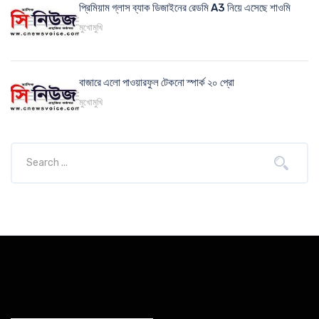
প্রিমিয়াম গ্লাস ব্যাক ডিজাইনের রেডমি A3 নিয়ে এসেছে শাওমি
মুখোমুখি
বাজারে এলো পাওয়ারফুল টেকনো স্পার্ক ২০ প্রো
মুখোমুখি