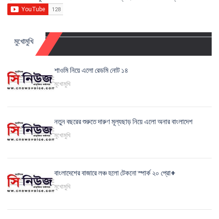
মুখোমুখি
শাওমি নিয়ে এলো রেডমি নোট ১৪
মুখোমুখি
নতুন বছরের শুরুতে দারুণ মূল্যছাড় নিয়ে এলো অনার বাংলাদেশ
মুখোমুখি
বাংলাদেশের বাজারে লঞ্চ হলো টেকনো স্পার্ক ২০ প্রো+
মুখোমুখি