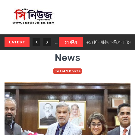
নতুন ৫জি মাস্টার ফোন আনছে ইনফিনিক্স
মোবাইল
নতুন সি-সিরিজ স্মার্টফোন নিয়ে আসছে রিয়েলমি
LATEST
News
Total 1 Posts