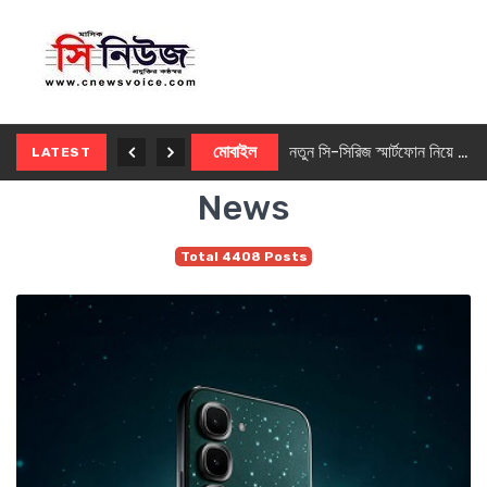
নতুন ৫জি মাস্টার ফোন আনছে ইনফিনিক্স
মোবাইল
নতুন সি-সিরিজ স্মার্টফোন নিয়ে আসছে রিয়েলমি
LATEST
News
Total 4408 Posts