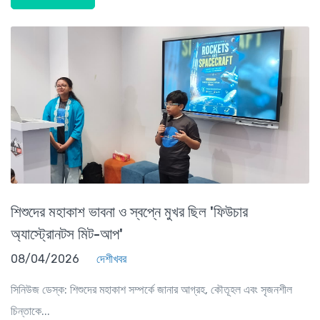
শিশুদের মহাকাশ ভাবনা ও স্বপ্নে মুখর ছিল 'ফিউচার
অ্যাস্ট্রোনটস মিট-আপ'
08/04/2026
দেশীখবর
সিনিউজ ডেস্ক: শিশুদের মহাকাশ সম্পর্কে জানার আগ্রহ, কৌতূহল এবং সৃজনশীল
চিন্তাকে...