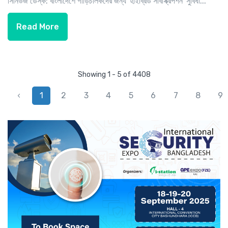
সিনিউজ ডেস্ক: বাংলাদেশে গাড়িচালকদের জন্য 'হাইব্রিড সাবস্ক্রিপশন' সুবিধা...
Read More
Showing 1 - 5 of 4408
‹
1
2
3
4
5
6
7
8
9