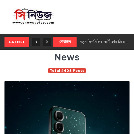
নতুন ৫জি মাস্টার ফোন আনছে ইনফিনিক্স
মোবাইল
নতুন সি-সিরিজ স্মার্টফোন নিয়ে আসছে রিয়েলমি
LATEST
News
Total 4408 Posts