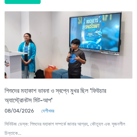
শিশুদের মহাকাশ ভাবনা ও স্বপ্নে মুখর ছিল 'ফিউচার
অ্যাস্ট্রোনটস মিট-আপ'
08/04/2026
দেশীখবর
সিনিউজ ডেস্ক: শিশুদের মহাকাশ সম্পর্কে জানার আগ্রহ, কৌতূহল এবং সৃজনশীল
চিন্তাকে...