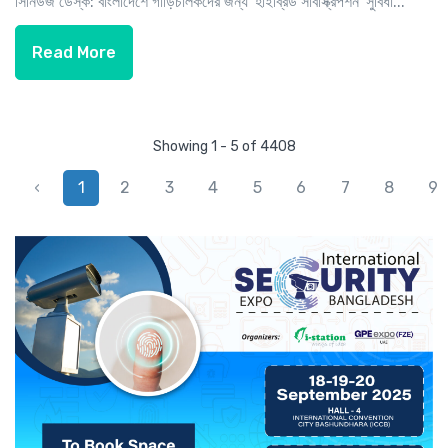
সিনিউজ ডেস্ক: বাংলাদেশে গাড়িচালকদের জন্য 'হাইব্রিড সাবস্ক্রিপশন' সুবিধা...
Read More
Showing 1 - 5 of 4408
‹
1
2
3
4
5
6
7
8
9