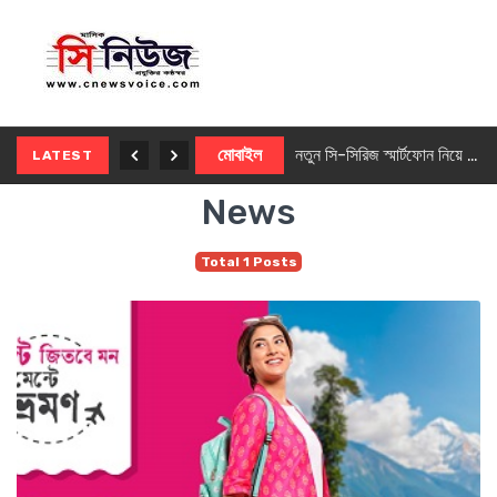
নতুন ৫জি মাস্টার ফোন আনছে ইনফিনিক্স
মোবাইল
নতুন সি-সিরিজ স্মার্টফোন নিয়ে আসছে রিয়েলমি
LATEST
News
Total 1 Posts