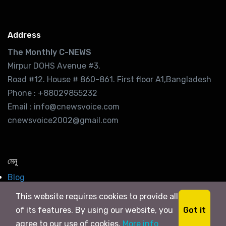
Address
The Monthly C-NEWS
Mirpur DOHS Avenue #3.
Road #12. House # 860-861. First floor A1,Bangladesh
Phone : +88029855232
Email : info@cnewsvoice.com
cnewsvoice2002@gmail.com
মেনু
Blog
Contact
This website requires cookies to provide all
Home
Got it
of its features. By using our website, you
Newsletter
agree to our use of cookies.
More info