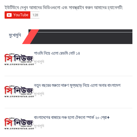
ইউটিউবে দেখুন আমাদের ভিডিওগুলো এবং সাবস্ক্রাইব করুন আমাদের চ্যানেলটি:
মুখোমুখি
শাওমি নিয়ে এলো রেডমি নোট ১৪
মুখোমুখি
নতুন বছরের শুরুতে দারুণ মূল্যছাড় নিয়ে এলো অনার বাংলাদেশ
মুখোমুখি
বাংলাদেশের বাজারে লঞ্চ হলো টেকনো স্পার্ক ২০ প্রো+
মুখোমুখি