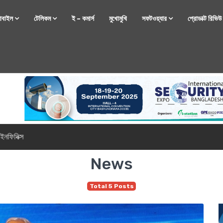
োবাইল
টেলিকম
ই – কমার্স
মুখোমুখি
সফটওয়্যার
প্রোডাক্ট রিভি
্টফোন নিয়ে আসছে রিয়েলমি
News
Total 5 Posts