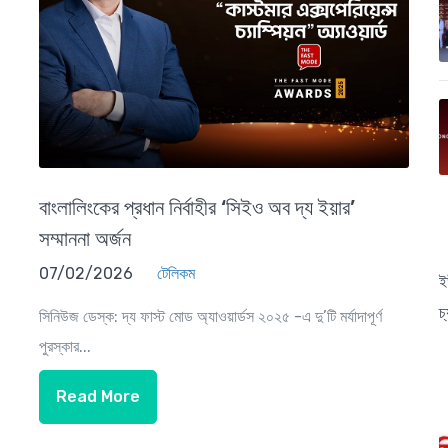
বাংলালিংকের প্রধান নির্বাহীর ‘সিইও অব দ্য ইয়ার’
সম্মাননা অর্জন
07/02/2026
টেলিকম
ই
চ
সিনিউজ ডেস্ক: দ্য ফাস্ট মোড অ্যাওয়ার্ডস ২০২৫ -এ দু’টি মর্যাদাপূর্ণ
পুরস্কার...
Read More