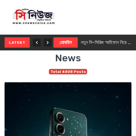
নতুন ৫জি মাস্টার ফোন আনছে ইনফিনিক্স
মোবাইল
নতুন সি-সিরিজ স্মার্টফোন নিয়ে আসছে রিয়েলমি
LATEST
News
Total 4408 Posts