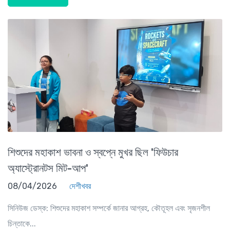
শিশুদের মহাকাশ ভাবনা ও স্বপ্নে মুখর ছিল 'ফিউচার
অ্যাস্ট্রোনটস মিট-আপ'
08/04/2026
দেশীখবর
সিনিউজ ডেস্ক: শিশুদের মহাকাশ সম্পর্কে জানার আগ্রহ, কৌতূহল এবং সৃজনশীল
চিন্তাকে...