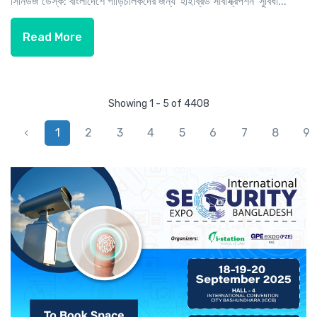
সিনিউজ ডেস্ক: বাংলাদেশে গাড়িচালকদের জন্য 'হাইব্রিড সাবস্ক্রিপশন' সুবিধা...
Read More
Showing 1 - 5 of 4408
‹
1
2
3
4
5
6
7
8
9