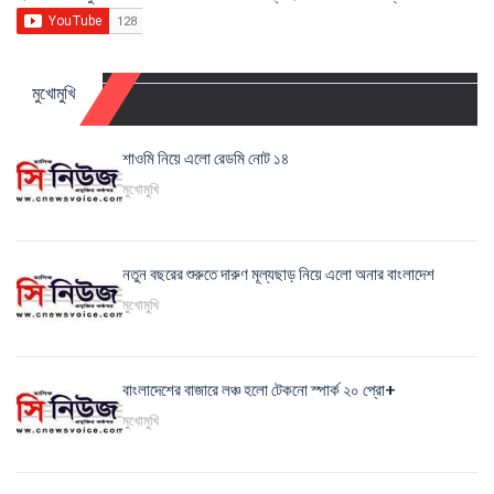
মুখোমুখি
শাওমি নিয়ে এলো রেডমি নোট ১৪
মুখোমুখি
নতুন বছরের শুরুতে দারুণ মূল্যছাড় নিয়ে এলো অনার বাংলাদেশ
মুখোমুখি
বাংলাদেশের বাজারে লঞ্চ হলো টেকনো স্পার্ক ২০ প্রো+
মুখোমুখি