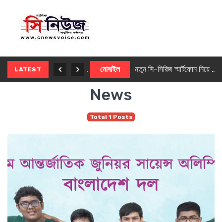
নতুন ৫জি মাস্টার ফোন আনছে ইনফিনিক্স
মোবাইল
নতুন সি-সিরিজ স্মার্টফোন নিয়ে আসছে রিয়েলমি
LATEST
News
Total 1 Posts