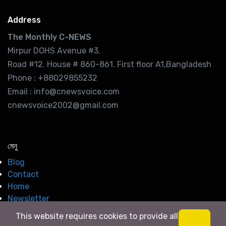
Address
The Monthly C-NEWS
Mirpur DOHS Avenue #3.
Road #12. House # 860-861. First floor A1,Bangladesh
Phone : +88029855232
Email : info@cnewsvoice.com
cnewsvoice2002@gmail.com
মেনু
Blog
Contact
Home
Newsletter
This website requires cookies to provide all