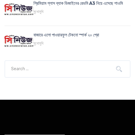
প্রিমিয়াম গ্লাস ব্যাক ডিজাইনের রেডমি A3 নিয়ে এসেছে শাওমি
মুখোমুখি
বাজারে এলো পাওয়ারফুল টেকনো স্পার্ক ২০ প্রো
মুখোমুখি