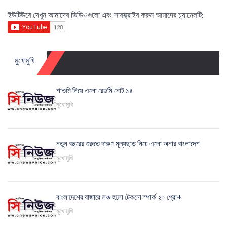
ইউটিউবে দেখুন আমাদের ভিডিওগুলো এবং সাবস্ক্রাইব করুন আমাদের চ্যানেলটি:
মুখোমুখি
শাওমি নিয়ে এলো রেডমি নোট ১৪
মুখোমুখি
নতুন বছরের শুরুতে দারুণ মূল্যছাড় নিয়ে এলো অনার বাংলাদেশ
মুখোমুখি
বাংলাদেশের বাজারে লঞ্চ হলো টেকনো স্পার্ক ২০ প্রো+
মুখোমুখি