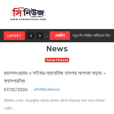
নতুন ৫জি মাস্টার ফোন আনছে ইনফিনিক্স
মোবাইল
নতুন সি-সিরিজ স্মার্টফোন নিয়ে আসছে রিয়েলমি
LATEST
News
Total 1 Posts
র‌্যানসমওয়্যার ও সাইবার-স্যাবোটাজ হামলার আশংকা বাড়ছে -
ক্যাসপারস্কি
07/02/2026
কম্পিউটার নিরাপত্তা
সিনিউজ ডেস্ক: অত্যাধুনিক সাইবার হামলার কৌশল উদ্ভবের সাথে সাথে সাইবার-
থ্রেটও...