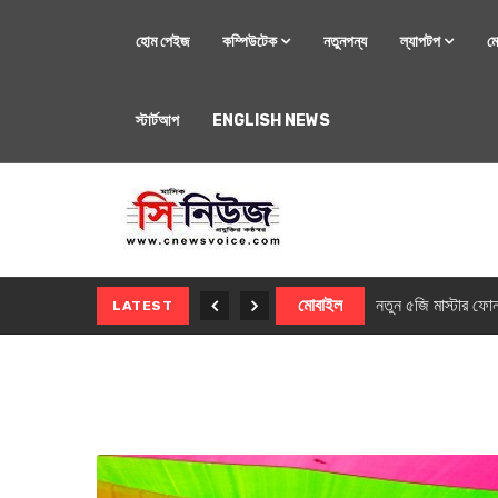
হোম পেইজ
কম্পিউটেক
নতুনপন্য
ল্যাপটপ
ম
স্টার্টআপ
ENGLISH NEWS
মোবাইল
নতুন সি-সিরিজ স্মার
LATEST