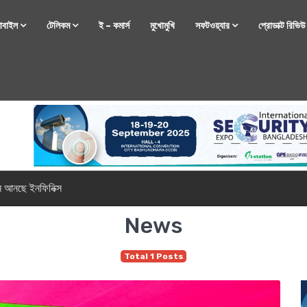
োবাইল
টেলিকম
ই – কমার্স
মুখোমুখি
সফটওয়্যার
প্রোডাক্ট রিভি
্টফোন নিয়ে আসছে রিয়েলমি
News
Total 1 Posts