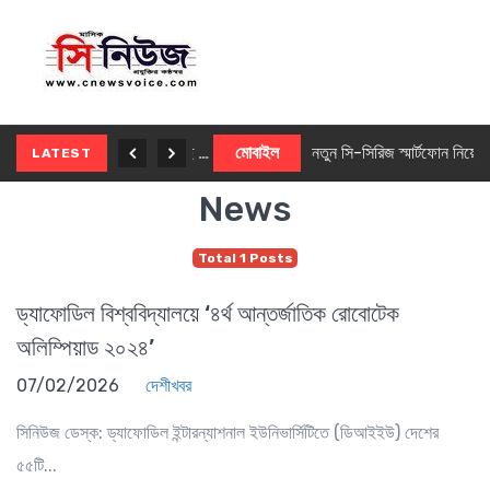
নতুন ৫জি মাস্টার ফোন আনছে ইনফিনিক্স
মোবাইল
নতুন সি-সিরিজ স্মার্টফোন নিয়ে আসছে রিয়েলমি
LATEST
News
Total 1 Posts
ড্যাফোডিল বিশ্ববিদ্যালয়ে ‘৪র্থ আন্তর্জাতিক রোবোটেক
অলিম্পিয়াড ২০২৪’
07/02/2026
দেশীখবর
সিনিউজ ডেস্ক: ড্যাফোডিল ইন্টারন্যাশনাল ইউনিভার্সিটিতে (ডিআইইউ) দেশের
৫৫টি...