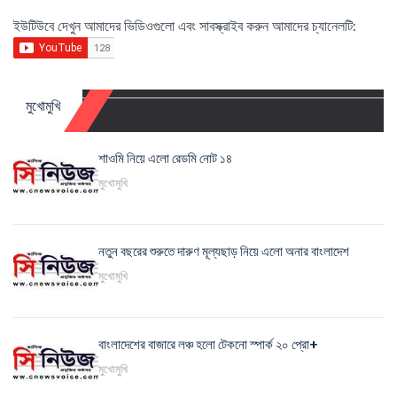
ইউটিউবে দেখুন আমাদের ভিডিওগুলো এবং সাবস্ক্রাইব করুন আমাদের চ্যানেলটি:
মুখোমুখি
শাওমি নিয়ে এলো রেডমি নোট ১৪
মুখোমুখি
নতুন বছরের শুরুতে দারুণ মূল্যছাড় নিয়ে এলো অনার বাংলাদেশ
মুখোমুখি
বাংলাদেশের বাজারে লঞ্চ হলো টেকনো স্পার্ক ২০ প্রো+
মুখোমুখি