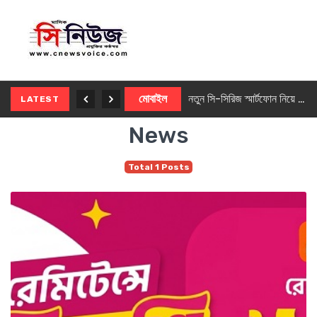
নতুন ৫জি মাস্টার ফোন আনছে ইনফিনিক্স
মোবাইল
নতুন সি-সিরিজ স্মার্টফোন নিয়ে আসছে রিয়েলমি
LATEST
News
Total 1 Posts