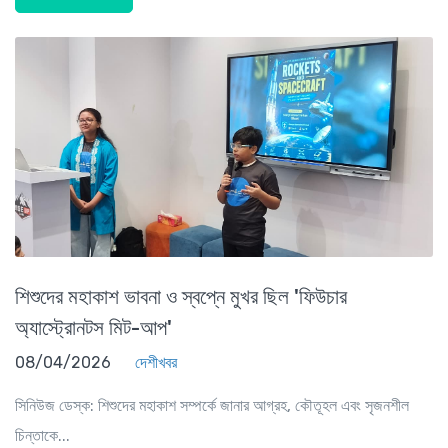
শিশুদের মহাকাশ ভাবনা ও স্বপ্নে মুখর ছিল 'ফিউচার
অ্যাস্ট্রোনটস মিট-আপ'
08/04/2026
দেশীখবর
সিনিউজ ডেস্ক: শিশুদের মহাকাশ সম্পর্কে জানার আগ্রহ, কৌতূহল এবং সৃজনশীল
চিন্তাকে...