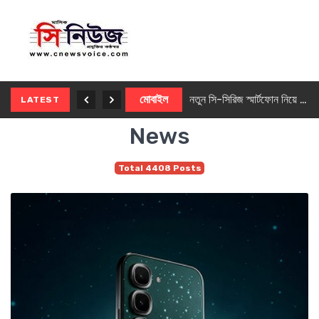
নতুন ৫জি মাস্টার ফোন আনছে ইনফিনিক্স
মোবাইল
নতুন সি-সিরিজ স্মার্টফোন নিয়ে আসছে রিয়েলমি
LATEST
News
Total 4408 Posts