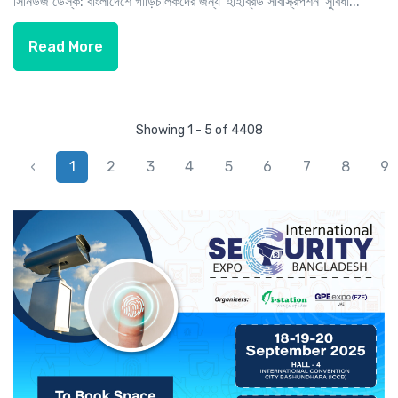
সিনিউজ ডেস্ক: বাংলাদেশে গাড়িচালকদের জন্য 'হাইব্রিড সাবস্ক্রিপশন' সুবিধা...
Read More
Showing 1 - 5 of 4408
‹
1
2
3
4
5
6
7
8
9