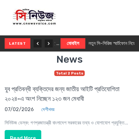
নতুন ৫জি মাস্টার ফোন আনছে ইনফিনিক্স
মোবাইল
নতুন সি-সিরিজ স্মার্টফোন নিয়ে আসছে রিয়েলমি
LATEST
News
Total 2 Posts
যুব প্রতিবন্ধী ব্যক্তিদের জন্য জাতীয় আইটি প্রতিযোগিতা
২০২৪-এ অংশ নিচ্ছেন ১২৩ জন মেধাবী
07/02/2026
দেশীখবর
সিনিউজ ডেস্ক: গণপ্রজাতন্ত্রী বাংলাদেশ সরকারের তথ্য ও যোগাযোগ প্রযুক্তি...
Read More