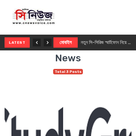
নতুন ৫জি মাস্টার ফোন আনছে ইনফিনিক্স
মোবাইল
নতুন সি-সিরিজ স্মার্টফোন নিয়ে আসছে রিয়েলমি
LATEST
News
Total 3 Posts