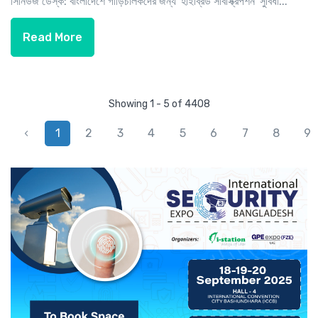
সিনিউজ ডেস্ক: বাংলাদেশে গাড়িচালকদের জন্য 'হাইব্রিড সাবস্ক্রিপশন' সুবিধা...
Read More
Showing 1 - 5 of 4408
‹
1
2
3
4
5
6
7
8
9