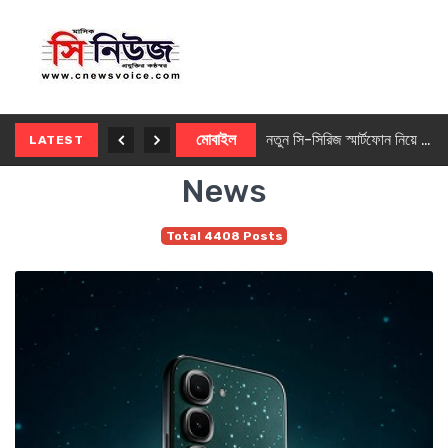
নতুন ৫জি মাস্টার ফোন আনছে ইনফিনিক্স
মোবাইল
নতুন সি-সিরিজ স্মার্টফোন নিয়ে আসছে রিয়েলমি
LATEST
News
Total 4408 Posts