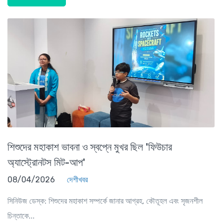
শিশুদের মহাকাশ ভাবনা ও স্বপ্নে মুখর ছিল 'ফিউচার
অ্যাস্ট্রোনটস মিট-আপ'
08/04/2026
দেশীখবর
সিনিউজ ডেস্ক: শিশুদের মহাকাশ সম্পর্কে জানার আগ্রহ, কৌতূহল এবং সৃজনশীল
চিন্তাকে...