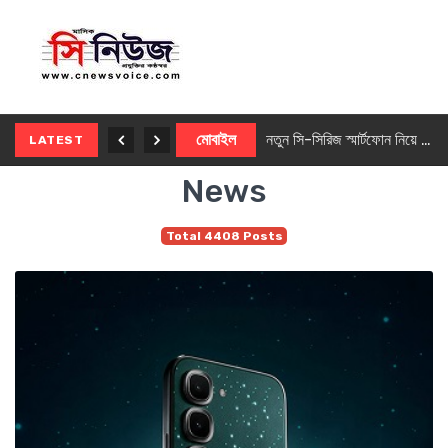
নতুন ৫জি মাস্টার ফোন আনছে ইনফিনিক্স
মোবাইল
নতুন সি-সিরিজ স্মার্টফোন নিয়ে আসছে রিয়েলমি
LATEST
News
Total 4408 Posts