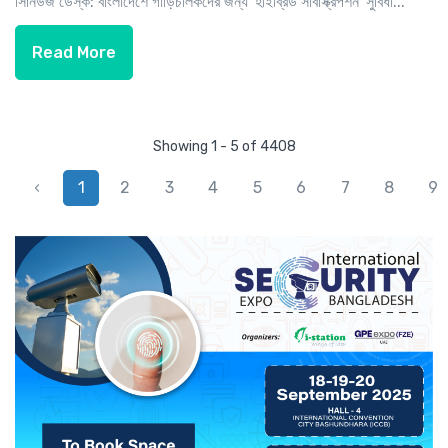
সিনিউজ ডেস্ক: বাংলাদেশে গাড়িচালকদের জন্য 'হাইব্রিড সাবস্ক্রিপশন' সুবিধা...
Read More
Showing 1 - 5 of 4408
‹
1
2
3
4
5
6
7
8
9