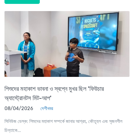
শিশুদের মহাকাশ ভাবনা ও স্বপ্নে মুখর ছিল 'ফিউচার
অ্যাস্ট্রোনটস মিট-আপ'
08/04/2026
দেশীখবর
সিনিউজ ডেস্ক: শিশুদের মহাকাশ সম্পর্কে জানার আগ্রহ, কৌতূহল এবং সৃজনশীল
চিন্তাকে...