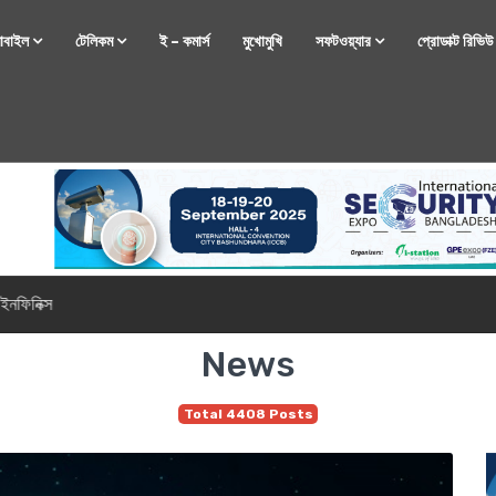
োবাইল
টেলিকম
ই – কমার্স
মুখোমুখি
সফটওয়্যার
প্রোডাক্ট রিভি
্টফোন নিয়ে আসছে রিয়েলমি
News
Total 4408 Posts