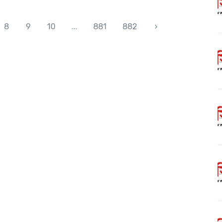
8
9
10
...
881
882
›