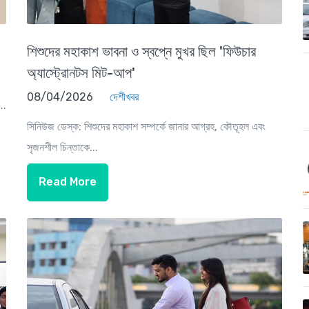
শিশুদের মহাকাশ ভাবনা ও স্বপ্নে মুখর ছিল 'ফিউচার
অ্যাস্ট্রোনটস মিট-আপ'
08/04/2026
দেশীখবর
..
সিনিউজ ডেস্ক: শিশুদের মহাকাশ সম্পর্কে জানার আগ্রহ, কৌতূহল এবং
সৃজনশীল চিন্তাকে...
Read More