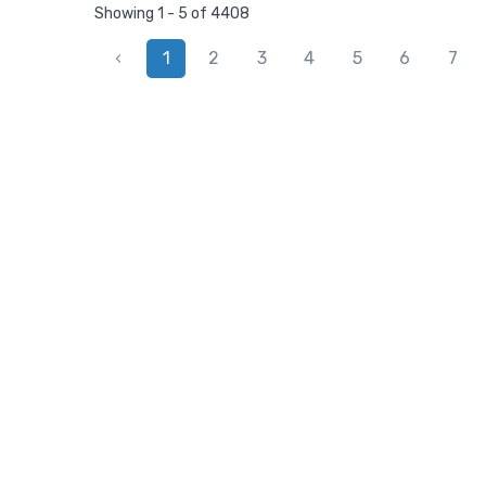
Showing 1 - 5 of 4408
‹
1
2
3
4
5
6
7