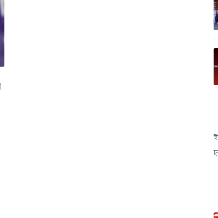
শ
ই
চ