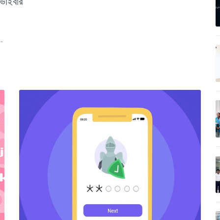
 ভাইবার
..