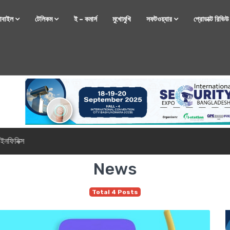
োবাইল
টেলিকম
ই – কমার্স
মুখোমুখি
সফটওয়্যার
প্রোডাক্ট রিভি
্টফোন নিয়ে আসছে রিয়েলমি
News
Total 4 Posts