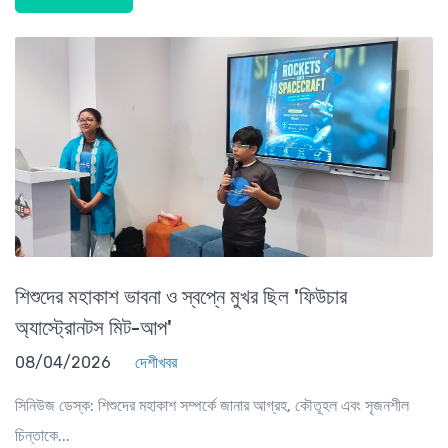
শিশুদের মহাকাশ ভাবনা ও স্বপ্নে মুখর ছিল 'ফিউচার
অ্যাস্ট্রোনটস মিট-আপ'
08/04/2026
দেশীখবর
সিনিউজ ডেস্ক: শিশুদের মহাকাশ সম্পর্কে জানার আগ্রহ, কৌতূহল এবং সৃজনশীল
চিন্তাকে...