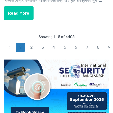
সিনিউজ ডেস্ক: বাংলাদেশে গাড়িচালকদের জন্য 'হাইব্রিড সাবস্ক্রিপশন' সুবিধা...
Read More
Showing 1 - 5 of 4408
‹
1
2
3
4
5
6
7
8
9