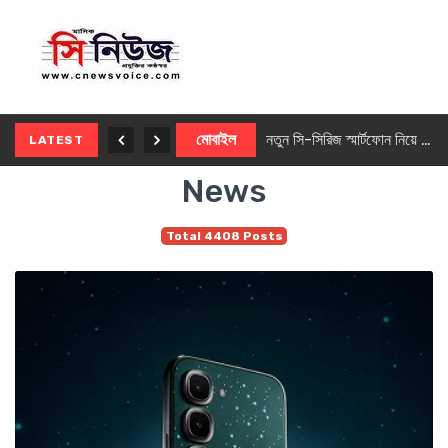
নতুন ৫জি মাস্টার ফোন আনছে ইনফিনিক্স
মোবাইল
নতুন সি-সিরিজ স্মার্টফোন নিয়ে আসছে রিয়েলমি
LATEST
News
Total 4408 Posts