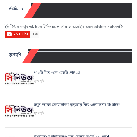
ইউটিউবে
ইউটিউবে দেখুন আমাদের ভিডিওগুলো এবং সাবস্ক্রাইব করুন আমাদের চ্যানেলটি:
মুখোমুখি
শাওমি নিয়ে এলো রেডমি নোট ১৪
মুখোমুখি
নতুন বছরের শুরুতে দারুণ মূল্যছাড় নিয়ে এলো অনার বাংলাদেশ
মুখোমুখি
বাংলাদেশের বাজারে লঞ্চ হলো টেকনো স্পার্ক ২০ প্রো+