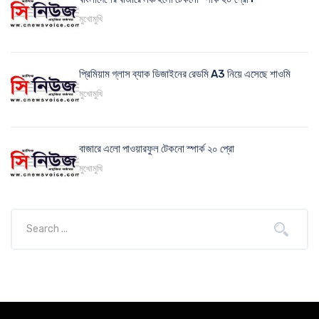
মুখোমুখি
প্রিমিয়াম গ্লাস ব্যাক ডিজাইনের রেডমি A3 নিয়ে এসেছে শাওমি
মুখোমুখি
বাজারে এলো পাওয়ারফুল টেকনো স্পার্ক ২০ প্রো
মুখোমুখি