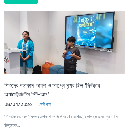
শিশুদের মহাকাশ ভাবনা ও স্বপ্নে মুখর ছিল 'ফিউচার
অ্যাস্ট্রোনটস মিট-আপ'
08/04/2026
দেশীখবর
সিনিউজ ডেস্ক: শিশুদের মহাকাশ সম্পর্কে জানার আগ্রহ, কৌতূহল এবং সৃজনশীল
চিন্তাকে...