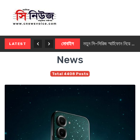
নতুন ৫জি মাস্টার ফোন আনছে ইনফিনিক্স
মোবাইল
নতুন সি-সিরিজ স্মার্টফোন নিয়ে আসছে রিয়েলমি
LATEST
News
Total 4408 Posts