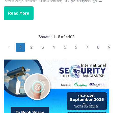
সিনিউজ ডেস্ক: বাংলাদেশে গাড়িচালকদের জন্য 'হাইব্রিড সাবস্ক্রিপশন' সুবিধা...
Read More
Showing 1 - 5 of 4408
‹
1
2
3
4
5
6
7
8
9