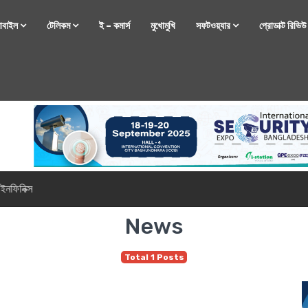
োবাইল
টেলিকম
ই – কমার্স
মুখোমুখি
সফটওয়্যার
প্রোডাক্ট রিভি
্টফোন নিয়ে আসছে রিয়েলমি
News
Total 1 Posts