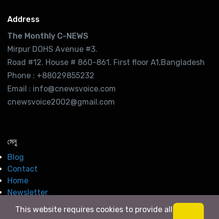
Address
The Monthly C-NEWS
Mirpur DOHS Avenue #3.
Road #12. House # 860-861. First floor A1,Bangladesh
Phone : +88029855232
Email : info@cnewsvoice.com
cnewsvoice2002@gmail.com
মেনু
Blog
Contact
Home
Newsletter
This website requires cookies to provide all