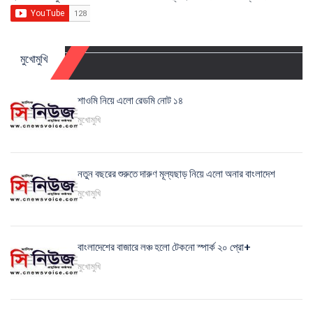
মুখোমুখি
শাওমি নিয়ে এলো রেডমি নোট ১৪
মুখোমুখি
নতুন বছরের শুরুতে দারুণ মূল্যছাড় নিয়ে এলো অনার বাংলাদেশ
মুখোমুখি
বাংলাদেশের বাজারে লঞ্চ হলো টেকনো স্পার্ক ২০ প্রো+
মুখোমুখি