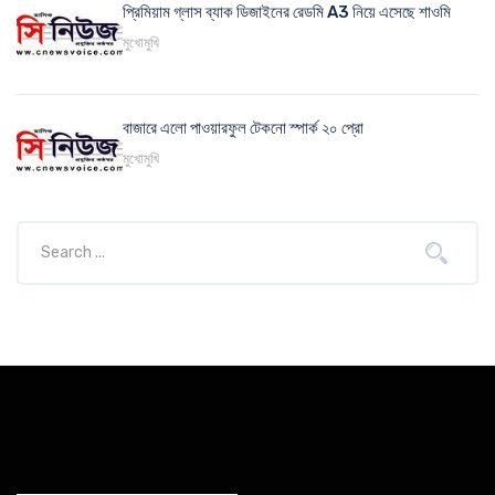
প্রিমিয়াম গ্লাস ব্যাক ডিজাইনের রেডমি A3 নিয়ে এসেছে শাওমি
মুখোমুখি
বাজারে এলো পাওয়ারফুল টেকনো স্পার্ক ২০ প্রো
মুখোমুখি