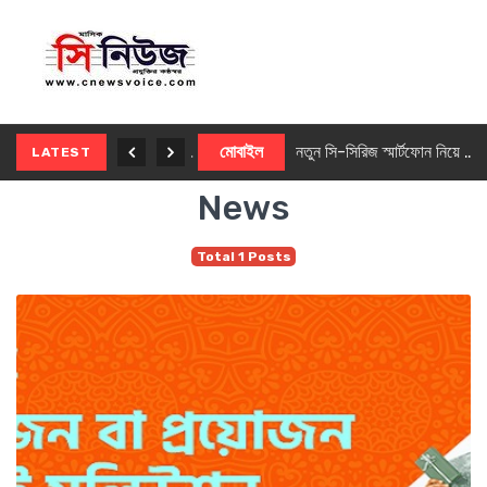
নতুন ৫জি মাস্টার ফোন আনছে ইনফিনিক্স
মোবাইল
নতুন সি-সিরিজ স্মার্টফোন নিয়ে আসছে রিয়েলমি
LATEST
News
Total 1 Posts