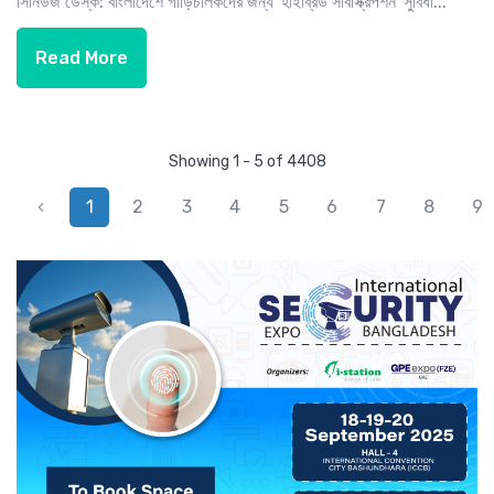
সিনিউজ ডেস্ক: বাংলাদেশে গাড়িচালকদের জন্য 'হাইব্রিড সাবস্ক্রিপশন' সুবিধা...
Read More
Showing 1 - 5 of 4408
‹
1
2
3
4
5
6
7
8
9