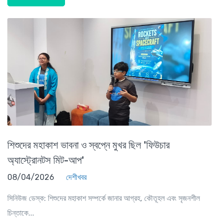
শিশুদের মহাকাশ ভাবনা ও স্বপ্নে মুখর ছিল 'ফিউচার
অ্যাস্ট্রোনটস মিট-আপ'
08/04/2026
দেশীখবর
সিনিউজ ডেস্ক: শিশুদের মহাকাশ সম্পর্কে জানার আগ্রহ, কৌতূহল এবং সৃজনশীল
চিন্তাকে...