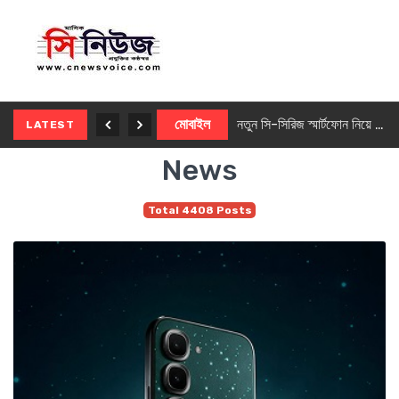
নতুন ৫জি মাস্টার ফোন আনছে ইনফিনিক্স
মোবাইল
নতুন সি-সিরিজ স্মার্টফোন নিয়ে আসছে রিয়েলমি
LATEST
News
Total 4408 Posts