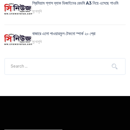
প্রিমিয়াম গ্লাস ব্যাক ডিজাইনের রেডমি A3 নিয়ে এসেছে শাওমি
মুখোমুখি
বাজারে এলো পাওয়ারফুল টেকনো স্পার্ক ২০ প্রো
মুখোমুখি