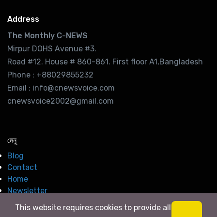
Address
The Monthly C-NEWS
Mirpur DOHS Avenue #3.
Road #12. House # 860-861. First floor A1,Bangladesh
Phone : +88029855232
Email : info@cnewsvoice.com
cnewsvoice2002@gmail.com
মেনু
Blog
Contact
Home
Newsletter
This website requires cookies to provide all