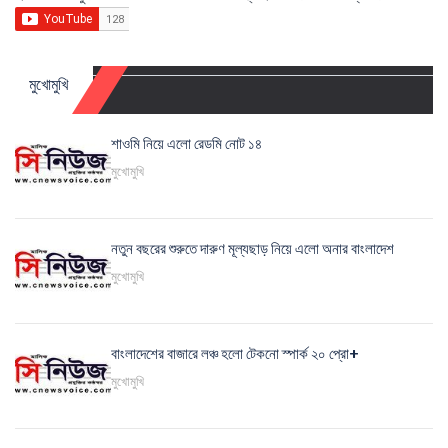
মুখোমুখি
শাওমি নিয়ে এলো রেডমি নোট ১৪
মুখোমুখি
নতুন বছরের শুরুতে দারুণ মূল্যছাড় নিয়ে এলো অনার বাংলাদেশ
মুখোমুখি
বাংলাদেশের বাজারে লঞ্চ হলো টেকনো স্পার্ক ২০ প্রো+
মুখোমুখি