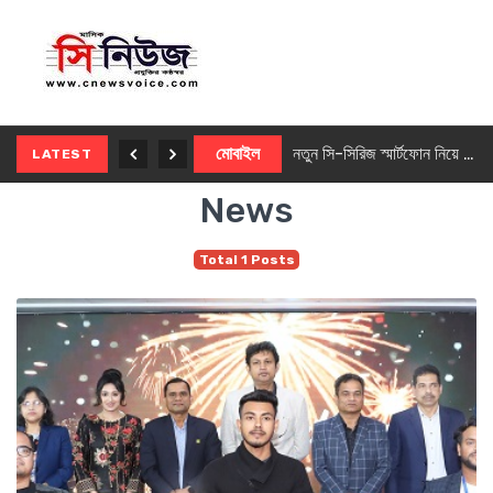
নতুন ৫জি মাস্টার ফোন আনছে ইনফিনিক্স
মোবাইল
নতুন সি-সিরিজ স্মার্টফোন নিয়ে আসছে রিয়েলমি
LATEST
News
Total 1 Posts