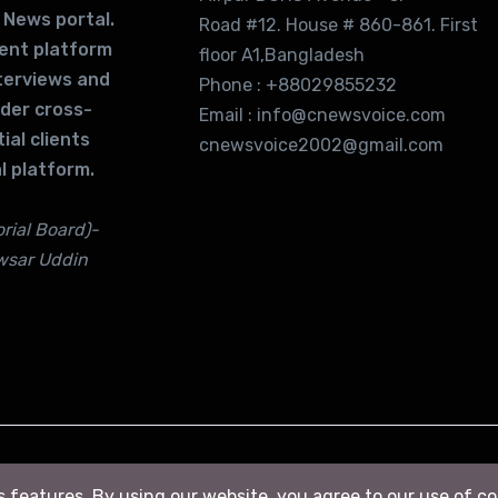
 News portal.
Road #12. House # 860-861. First
lent platform
floor A1,Bangladesh
terviews and
Phone : +88029855232
ider cross-
Email : info@cnewsvoice.com
ial clients
cnewsvoice2002@gmail.com
l platform.
rial Board)-
wsar Uddin
ts features. By using our website, you agree to our use of c