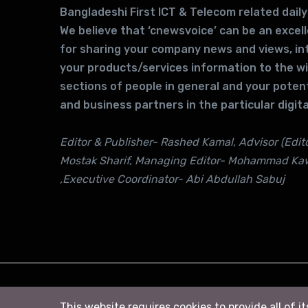
Bangladeshi First ICT & Telecom related daily
We believe that ‘cnewsvoice’ can be an excel
for sharing your company news and views, in
your products/services information to the w
sections of people in general and your potent
and business partners in the particular digita
Editor & Publisher- Rashed Kamal, Advisor (Edito
Mostak Sharif, Managing Editor- Mohammad Ka
,Executive Coordinator- Abi Abdullah Sabuj
© 2026
সি নিউজ
. All right Reserved
This website requires cookies to provide all of i