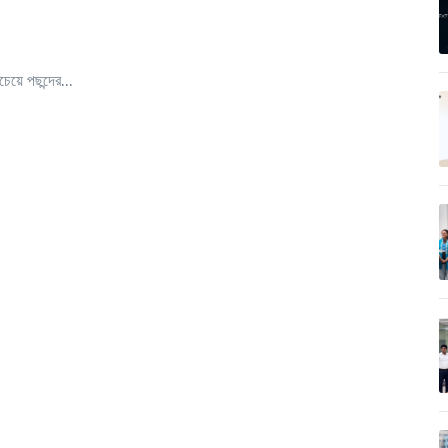
য়ে পছন্দের...