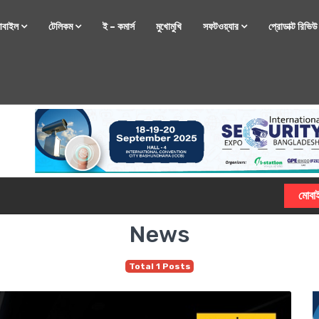
োবাইল
টেলিকম
ই – কমার্স
মুখোমুখি
সফটওয়্যার
প্রোডাক্ট রিভি
্টফোন নিয়ে আসছে রিয়েলমি
News
Total 1 Posts