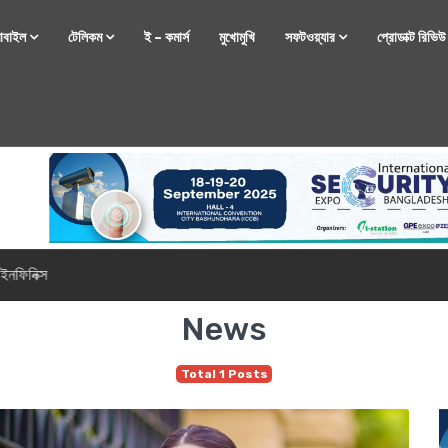
োবাইল
টেলিকম
ই – কমার্স
মুখোমুখি
সফটওয়্যার
প্রোডাক্ট রিভি
্টফোন নিয়ে আসছে রিয়েলমি
News
Total 1 Posts