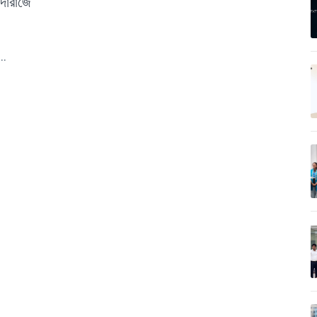
 দারাজে
..