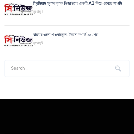
প্রিমিয়াম গ্লাস ব্যাক ডিজাইনের রেডমি A3 নিয়ে এসেছে শাওমি
মুখোমুখি
বাজারে এলো পাওয়ারফুল টেকনো স্পার্ক ২০ প্রো
মুখোমুখি