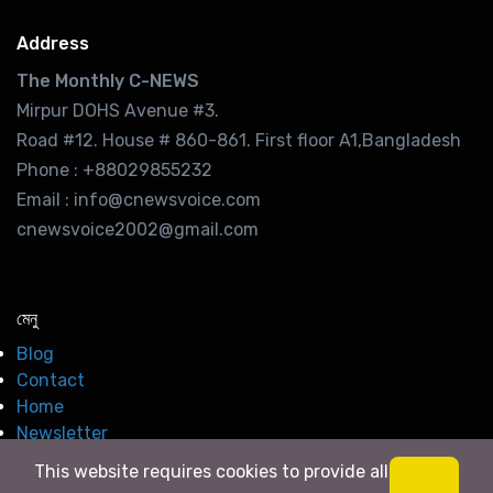
Address
The Monthly C-NEWS
Mirpur DOHS Avenue #3.
Road #12. House # 860-861. First floor A1,Bangladesh
Phone : +88029855232
Email : info@cnewsvoice.com
cnewsvoice2002@gmail.com
মেনু
Blog
Contact
Home
Newsletter
This website requires cookies to provide all