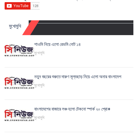
মুখোমুখি
শাওমি নিয়ে এলো রেডমি নোট ১৪
মুখোমুখি
নতুন বছরের শুরুতে দারুণ মূল্যছাড় নিয়ে এলো অনার বাংলাদেশ
মুখোমুখি
বাংলাদেশের বাজারে লঞ্চ হলো টেকনো স্পার্ক ২০ প্রো+
মুখোমুখি