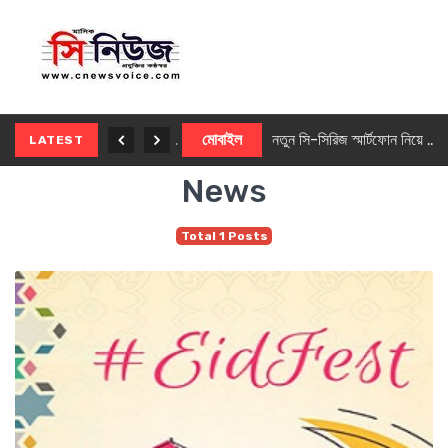
নতুন ৫জি মাস্টার ফোন আনছে ইনফিনিক্স
মোবাইল
নতুন সি-সিরিজ স্মার্টফোন নিয়ে আসছে রিয়েলমি
LATEST
News
Total 1 Posts