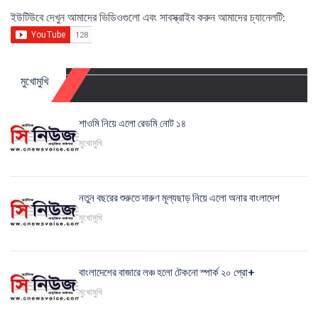
ইউটিউবে দেখুন আমাদের ভিডিওগুলো এবং সাবস্ক্রাইব করুন আমাদের চ্যানেলটি:
মুখোমুখি
শাওমি নিয়ে এলো রেডমি নোট ১৪
মুখোমুখি
নতুন বছরের শুরুতে দারুণ মূল্যছাড় নিয়ে এলো অনার বাংলাদেশ
মুখোমুখি
বাংলাদেশের বাজারে লঞ্চ হলো টেকনো স্পার্ক ২০ প্রো+
মুখোমুখি