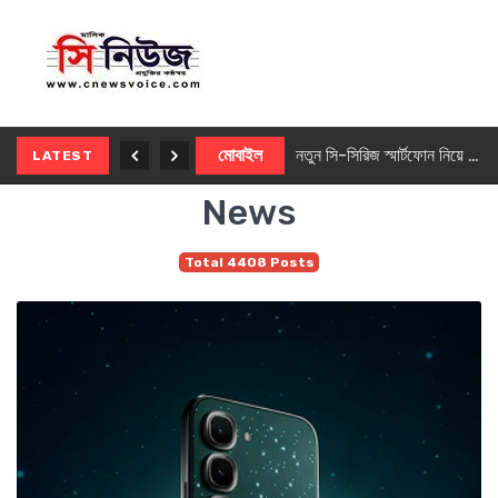
নতুন ৫জি মাস্টার ফোন আনছে ইনফিনিক্স
মোবাইল
নতুন সি-সিরিজ স্মার্টফোন নিয়ে আসছে রিয়েলমি
LATEST
News
Total 4408 Posts