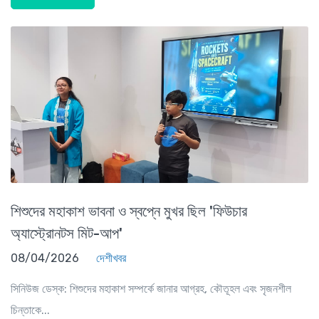
শিশুদের মহাকাশ ভাবনা ও স্বপ্নে মুখর ছিল 'ফিউচার
অ্যাস্ট্রোনটস মিট-আপ'
08/04/2026
দেশীখবর
সিনিউজ ডেস্ক: শিশুদের মহাকাশ সম্পর্কে জানার আগ্রহ, কৌতূহল এবং সৃজনশীল
চিন্তাকে...