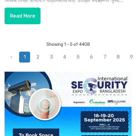
সিনিউজ ডেস্ক: বাংলাদেশে গাড়িচালকদের জন্য 'হাইব্রিড সাবস্ক্রিপশন' সুবিধা...
Read More
Showing 1 - 5 of 4408
‹
1
2
3
4
5
6
7
8
9