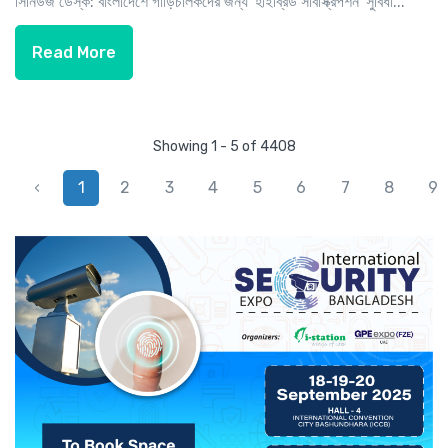
সিনিউজ ডেস্ক: বাংলাদেশে গাড়িচালকদের জন্য 'হাইব্রিড সাবস্ক্রিপশন' সুবিধা...
Read More
Showing 1 - 5 of 4408
‹
1
2
3
4
5
6
7
8
9