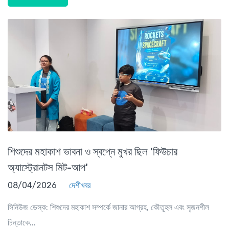
শিশুদের মহাকাশ ভাবনা ও স্বপ্নে মুখর ছিল 'ফিউচার
অ্যাস্ট্রোনটস মিট-আপ'
08/04/2026
দেশীখবর
সিনিউজ ডেস্ক: শিশুদের মহাকাশ সম্পর্কে জানার আগ্রহ, কৌতূহল এবং সৃজনশীল
চিন্তাকে...