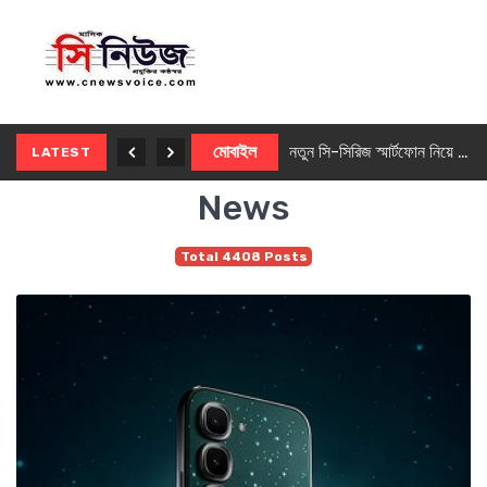
নতুন ৫জি মাস্টার ফোন আনছে ইনফিনিক্স
মোবাইল
নতুন সি-সিরিজ স্মার্টফোন নিয়ে আসছে রিয়েলমি
LATEST
News
Total 4408 Posts