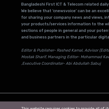
Bangladeshi First ICT & Telecom related daily
We believe that ‘cnewsvoice’ can be an excel
for sharing your company news and views, in
your products/services information to the w
sections of people in general and your potent
and business partners in the particular digita
Editor & Publisher- Rashed Kamal, Advisor (Edito
Mostak Sharif, Managing Editor- Mohammad Ka
,Executive Coordinator- Abi Abdullah Sabuj
© 2026
সি নিউজ
. All right Reserved
This website requires cookies to provide all of i