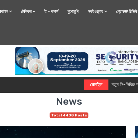
োবাইল
টেলিকম
ই – কমার্স
মুখোমুখি
সফটওয়্যার
প্রোডাক্ট রিভি
্টফোন নিয়ে আসছে রিয়েলমি
News
Total 4408 Posts