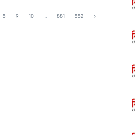
8
9
10
...
881
882
›