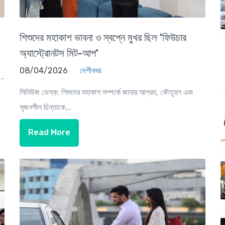
শিশুদের মহাকাশ ভাবনা ও স্বপ্নে মুখর ছিল 'ফিউচার
অ্যাস্ট্রোনটস মিট-আপ'
08/04/2026
দেশীখবর
..
সিনিউজ ডেস্ক: শিশুদের মহাকাশ সম্পর্কে জানার আগ্রহ, কৌতূহল এবং
সৃজনশীল চিন্তাকে...
Read More