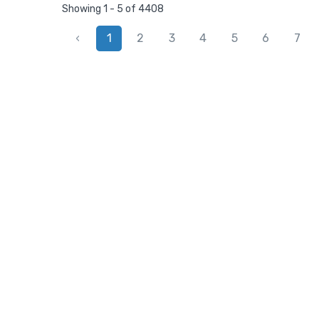
Showing 1 - 5 of 4408
‹
1
2
3
4
5
6
7