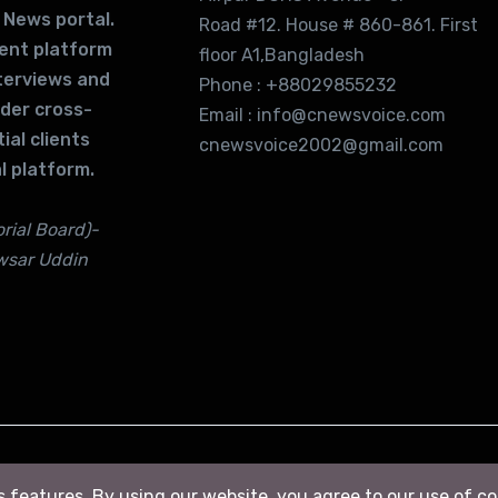
 News portal.
Road #12. House # 860-861. First
lent platform
floor A1,Bangladesh
terviews and
Phone : +88029855232
ider cross-
Email : info@cnewsvoice.com
ial clients
cnewsvoice2002@gmail.com
l platform.
rial Board)-
wsar Uddin
ts features. By using our website, you agree to our use of c