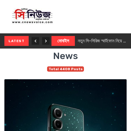
নতুন ৫জি মাস্টার ফোন আনছে ইনফিনিক্স
মোবাইল
নতুন সি-সিরিজ স্মার্টফোন নিয়ে আসছে রিয়েলমি
LATEST
News
Total 4408 Posts