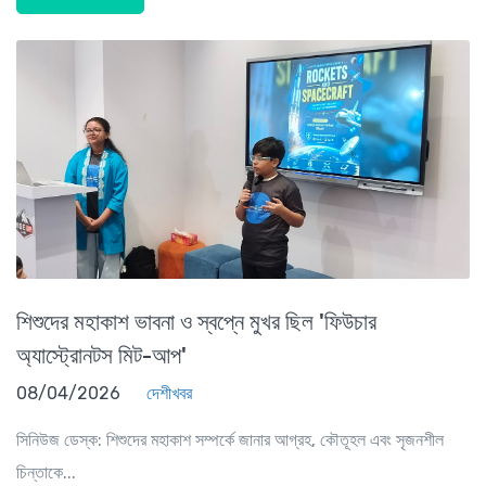
শিশুদের মহাকাশ ভাবনা ও স্বপ্নে মুখর ছিল 'ফিউচার
অ্যাস্ট্রোনটস মিট-আপ'
08/04/2026
দেশীখবর
সিনিউজ ডেস্ক: শিশুদের মহাকাশ সম্পর্কে জানার আগ্রহ, কৌতূহল এবং সৃজনশীল
চিন্তাকে...