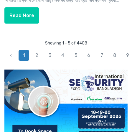
সিনিউজ ডেস্ক: বাংলাদেশে গাড়িচালকদের জন্য 'হাইব্রিড সাবস্ক্রিপশন' সুবিধা...
Read More
Showing 1 - 5 of 4408
‹
1
2
3
4
5
6
7
8
9