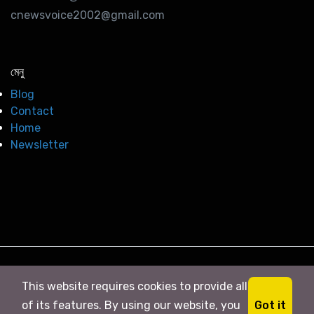
cnewsvoice2002@gmail.com
মেনু
Blog
Contact
Home
Newsletter
© 2026
সি নিউজ
. All right Reserved
This website requires cookies to provide all
Got it
of its features. By using our website, you