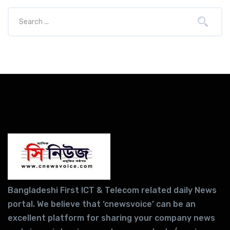
Bangladeshi First ICT & Telecom related daily News
portal. We believe that ‘cnewsvoice’ can be an
excellent platform for sharing your company news